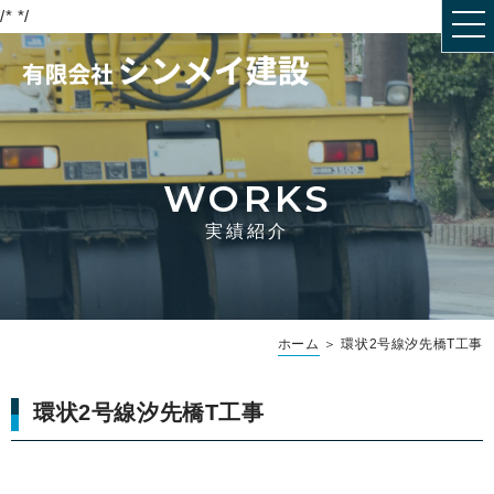
/*
*/
WORKS
実績紹介
ホーム
＞ 環状2号線汐先橋T工事
環状2号線汐先橋T工事